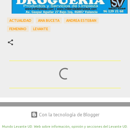
ACTUALIDAD
ANA BUCETA
ANDREA ESTEBAN
FEMENINO
LEVANTE
C
o
m
e
n
t
Con la tecnología de Blogger
a
r
Mundo Levante UD. Web sobre información, opinión y secciones del Levante UD.