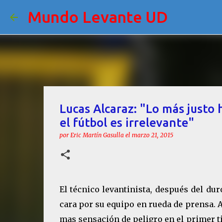
Mundo Levante UD
Lucas Alcaraz: "Lo más justo h
el fútbol es irrelevante"
por
Eric Martín Gasulla
el
marzo 21, 2015
El técnico levantinista, después del dur
cara por su equipo en rueda de prensa. A
mas sensación de peligro en el primer t