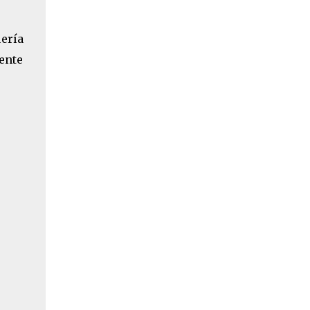
ería
iente