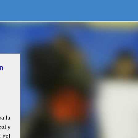
en
ba la
rol y
l gol