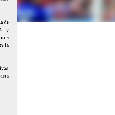
na de
14 y
n una
n la
tivos
hasta