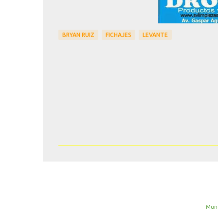
BRYAN RUIZ
FICHAJES
LEVANTE
C
o
m
e
n
t
a
Mund
r