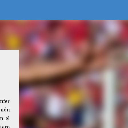
nfer
nión
n el
tero