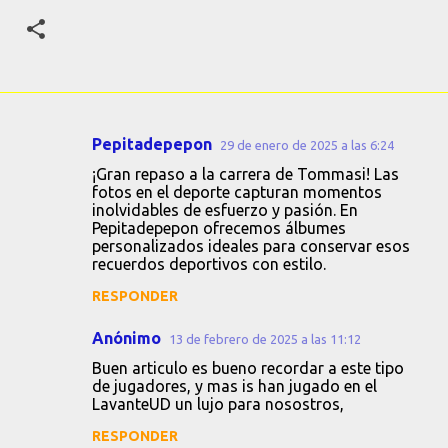
Pepitadepepon
29 de enero de 2025 a las 6:24
C
¡Gran repaso a la carrera de Tommasi! Las
o
fotos en el deporte capturan momentos
inolvidables de esfuerzo y pasión. En
m
Pepitadepepon ofrecemos álbumes
e
personalizados ideales para conservar esos
recuerdos deportivos con estilo.
n
t
RESPONDER
a
Anónimo
13 de febrero de 2025 a las 11:12
r
Buen articulo es bueno recordar a este tipo
i
de jugadores, y mas is han jugado en el
LavanteUD un lujo para nosostros,
o
s
RESPONDER