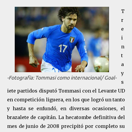
T
r
e
i
n
t
a
y
-Fotografía: Tommasi como internacional/ Goal-
s
iete partidos disputó Tommasi con el Levante UD
en competición liguera, en los que logró un tanto
y hasta se enfundó, en diversas ocasiones, el
brazalete de capitán. La hecatombe definitiva del
mes de junio de 2008 precipitó por completo su