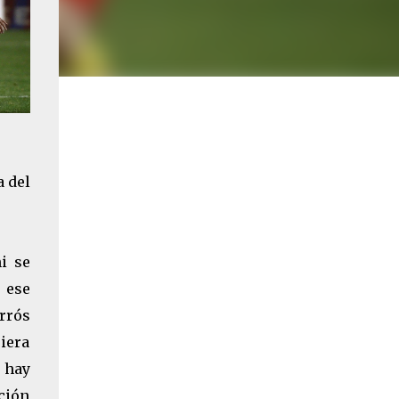
a del
i se
 ese
arrós
iera
 hay
ición