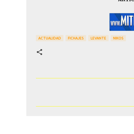
ACTUALIDAD
FICHAJES
LEVANTE
NIKOS
C
o
m
e
n
t