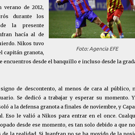
n verano de 2012,
rrós durante los
de la presente
nfran hacía al de
quierdo. Nikos tuvo
Foto: Agencia EFE
l capitán granota,
de encuentros desde el banquillo e incluso desde la grad
igno de descontento, al menos de cara al público, n
uario. Se dedicó a trabajar y esperar su momento. Y
oló a la defensa granota a finales de noviembre, y Cap
l. Eso le valió a Nikos para entrar en el once. Cualqu
 copado desde ese momento, es tan solo debido a que no
 de la realidad. Si Juanfran no se ha movido de la pos