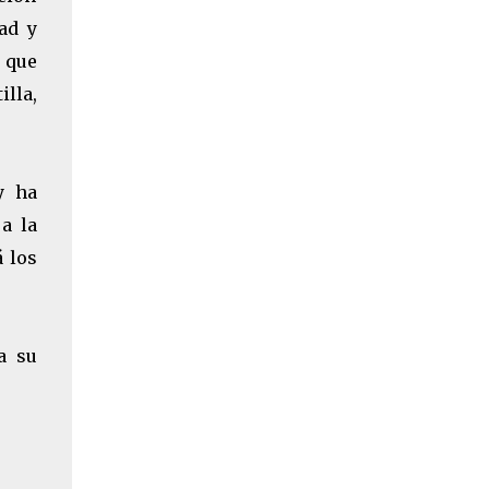
ad y
 que
lla,
y ha
a la
á los
a su