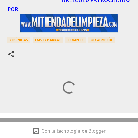
ARTÍCULO PATROCINADO
POR
CRÓNICAS
DAVID BARRAL
LEVANTE
UD ALMERÍA
C
o
m
e
n
t
Con la tecnología de Blogger
a