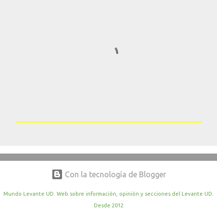
a
r
i
o
s
P
u
b
l
i
Con la tecnología de Blogger
c
a
Mundo Levante UD. Web sobre información, opinión y secciones del Levante UD.
r
u
Desde 2012
n