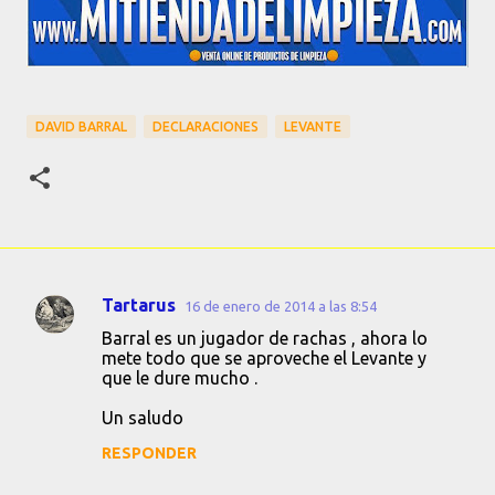
DAVID BARRAL
DECLARACIONES
LEVANTE
Tartarus
16 de enero de 2014 a las 8:54
C
Barral es un jugador de rachas , ahora lo
o
mete todo que se aproveche el Levante y
que le dure mucho .
m
e
Un saludo
n
RESPONDER
t