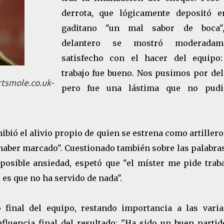
derrota, que lógicamente depositó e
gaditano "un mal sabor de boca"
delantero se mostró moderadam
satisfecho con el hacer del equipo:
trabajo fue bueno. Nos pusimos por del
rtsmole.co.uk-
pero fue una lástima que no pud
ibió el alivio propio de quien se estrena como artiller
haber marcado". Cuestionado también sobre las palabra
posible ansiedad, espetó que "el míster me pide traba
a es que no ha servido de nada".
 final del equipo, restando importancia a las varia
nfluencia final del resultado: "Ha sido un buen partid