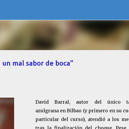
Ir al contenido principal
 un mal sabor de boca"
David Barral, autor del único t
azulgrana en Bilbao (y primero en su c
particular del curso), atendió a los m
tras la finalización del choque. Pese 