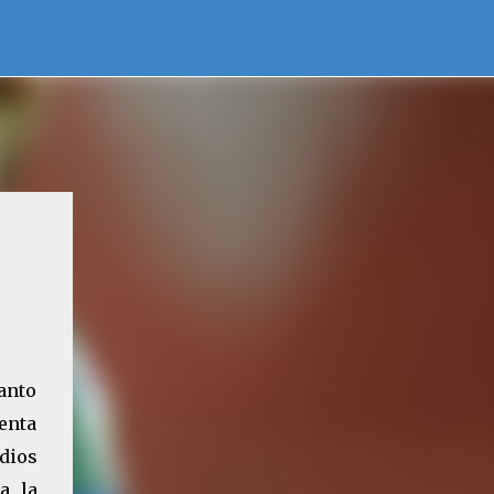
anto
uenta
edios
a la