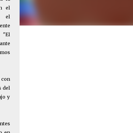
n el
, el
ente
 "El
ante
imos
o con
s del
jo y
ntes
o en