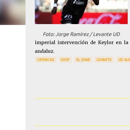
Foto: Jorge Ramírez / Levante UD
imperial intervención de Keylor en la
andaluz.
CRÓNICAS
DIOP
EL ZHAR
LEVANTE
UD AL
C
o
m