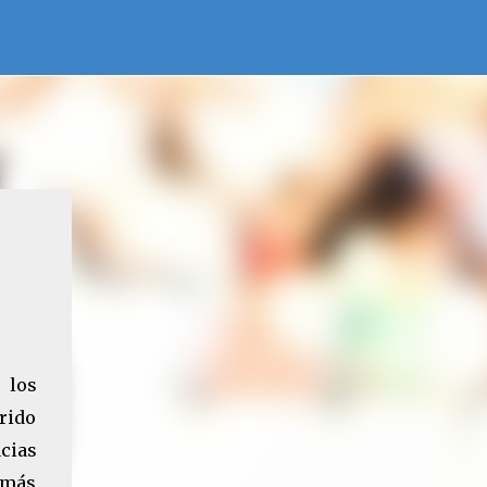
 los
rido
acias
 más