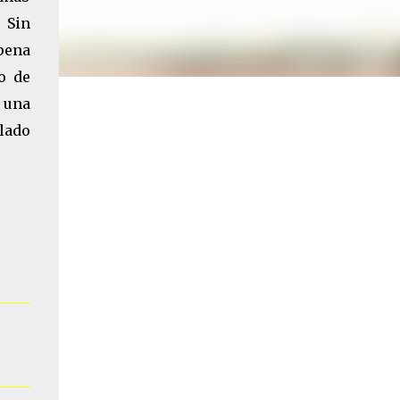
 Sin
pena
o de
 una
lado