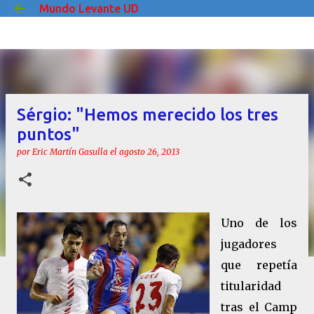
Mundo Levante UD
Ir al contenido principal
Sérgio: "Hemos merecido los tres
puntos"
por
Eric Martín Gasulla
el
agosto 26, 2013
Uno de los
jugadores
que repetía
titularidad
tras el Camp