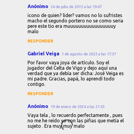
Anónimo
24 de julio de 2013 a las 19:47
C
icono de quien? lider? vamos no lo sufristes
o
macho el segundo portero no se como seria
pere este tio era muuuuuuuuuuuuuuuuuy
m
malo
e
RESPONDER
n
t
Gabriel Veiga
1 de agosto de 2023 a las 17:37
a
Por favor vaya joya de artículo. Soy el
jugador del Celta de Vigo y dejo aquí una
r
verdad que ya debía ser dicha: José Veiga es
i
mi padre. Gracias, papá, lo aprendí todo
contigo.
o
s
RESPONDER
Anónimo
19 de enero de 2024 a las 21:35
Vaya tela , lo recuerdo perfectamente , pues
no me he reído yo con las pifias que metía el
sujeto . Era muy muy malo