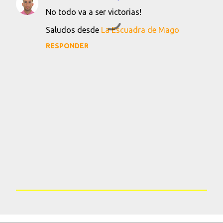
C
No todo va a ser victorias!
o
Saludos desde
La Escuadra de Mago
m
e
RESPONDER
n
t
a
r
i
o
s
P
u