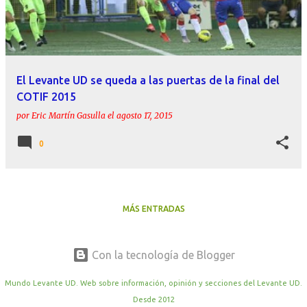
r
a
d
a
El Levante UD se queda a las puertas de la final del
s
COTIF 2015
por
Eric Martín Gasulla
el
agosto 17, 2015
0
MÁS ENTRADAS
Con la tecnología de Blogger
Mundo Levante UD. Web sobre información, opinión y secciones del Levante UD.
Desde 2012