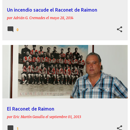
Un incendio sacude el Raconet de Raimon
por
Adrián G. Cremades
el
mayo 28, 2014
0
El Raconet de Raimon
por
Eric Martín Gasulla
el
septiembre 01, 2013
1