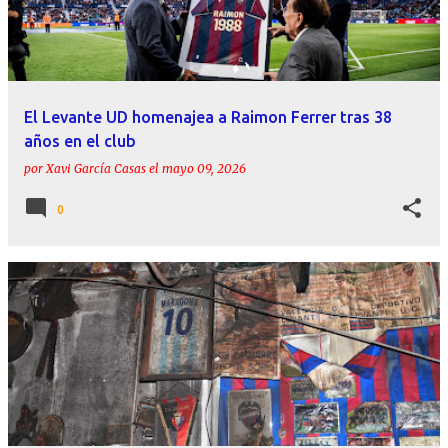
r
a
d
a
El Levante UD homenajea a Raimon Ferrer tras 38
s
años en el club
por
Xavi García Casas
el
mayo 09, 2026
0