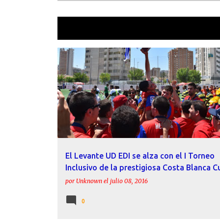
Mostrando las entradas etiquetadas 
E
CRÓNICAS
LEVANTE UD EDI
MIGUEL PÉREZ
n
NEREA PÉREZ
REPORTAJE
t
r
a
d
a
El Levante UD EDI se alza con el I Torneo
s
Inclusivo de la prestigiosa Costa Blanca C
por
Unknown
el
julio 08, 2016
0