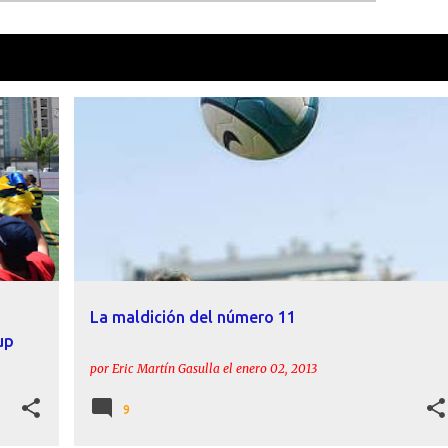
como
Miguel Pérez
VER TOD
ANÁLISIS
BOTELHO
FELIPE MANOEL
GHEZZAL
+
3
+
La maldición del número 11
up
por
Eric Martín Gasulla
el
enero 02, 2013
9