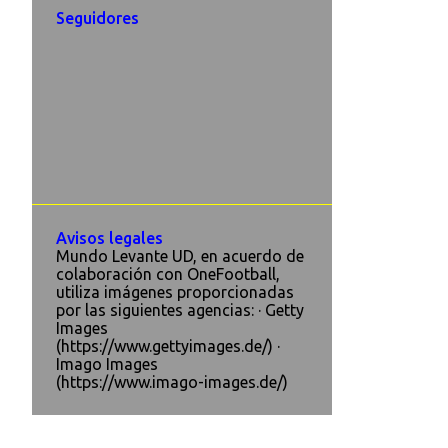
Seguidores
Avisos legales
Mundo Levante UD, en acuerdo de
colaboración con OneFootball,
utiliza imágenes proporcionadas
por las siguientes agencias: · Getty
Images
(https://www.gettyimages.de/) ·
Imago Images
(https://www.imago-images.de/)