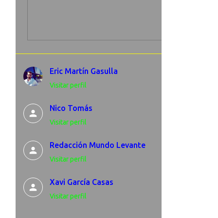
Eric Martín Gasulla
Visitar perfil
Nico Tomás
Visitar perfil
Redacción Mundo Levante
Visitar perfil
Xavi García Casas
Visitar perfil