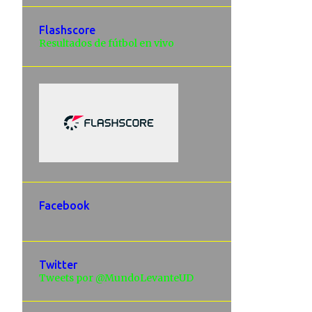
Flashscore
Resultados de fútbol en vivo
Facebook
Twitter
Tweets por @MundoLevanteUD