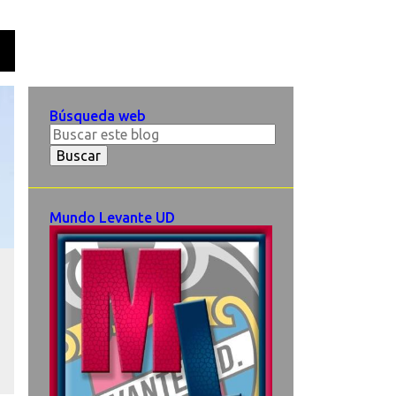
O
Búsqueda web
Mundo Levante UD