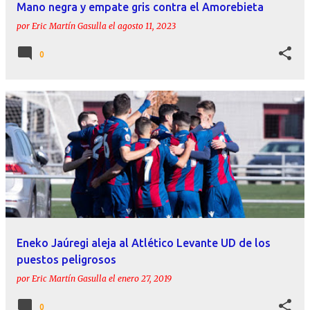
Mano negra y empate gris contra el Amorebieta
por
Eric Martín Gasulla
el
agosto 11, 2023
0
Eneko Jaúregi aleja al Atlético Levante UD de los
puestos peligrosos
por
Eric Martín Gasulla
el
enero 27, 2019
0