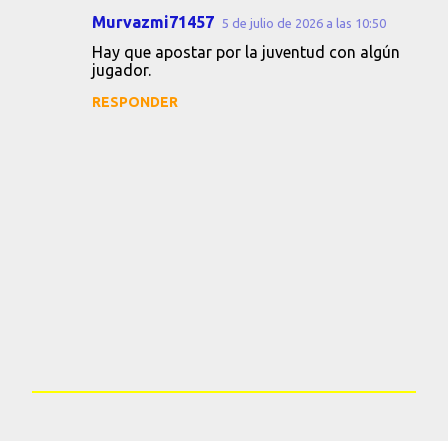
Murvazmi71457
5 de julio de 2026 a las 10:50
C
Hay que apostar por la juventud con algún
o
jugador.
m
RESPONDER
e
n
t
a
r
i
o
s
P
u