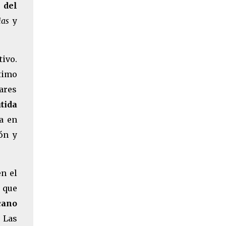
 del
ias
y
tivo.
timo
lares
tida
a en
ón y
en el
a que
cano
. Las