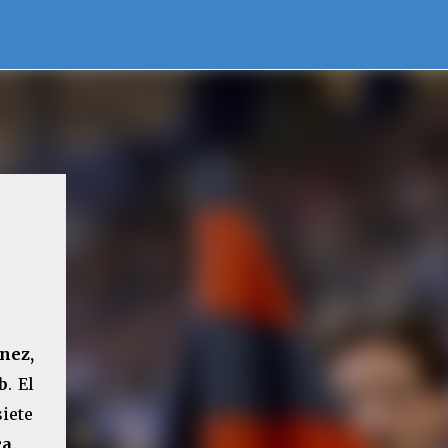
nez,
b
. El
siete
ca
.