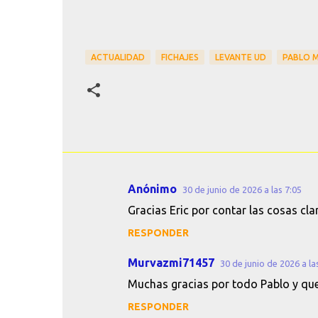
ACTUALIDAD
FICHAJES
LEVANTE UD
PABLO 
Anónimo
30 de junio de 2026 a las 7:05
C
Gracias Eric por contar las cosas cl
o
RESPONDER
m
e
Murvazmi71457
30 de junio de 2026 a la
n
Muchas gracias por todo Pablo y que
t
RESPONDER
a