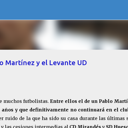
Ir al contenido principal
lo Martínez y el Levante UD
de muchos futbolistas.
Entre ellos el de un Pablo Martí
 años y que definitivamente no continuará en el clu
r ruido de la que ha sido su casa durante las últimas 
 y las cesiones intermedias al
CD Mirandés
y
SD Hues