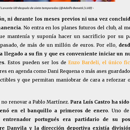
el Levante UD después de siete temporadas (@Adolfo Benetó | LUD) -
n, ni durante los meses previos ni una vez concluid
manencia
. No entra en los planes futuros del club, al 
ue mantenía y suponía hacer un sacrificio por su pa
l pasado, de más de un millón de euros. Por ello,
desd
a llegado a su fin y que es conveniente iniciar un n
es
. Estos pueden ser los de
Enzo Bardeli, el único fi
bres en agenda como Dani Requena o más ases guardado
tibles y que permitan maniobrar de cara a reforzar o
e no renovar a Pablo Martínez.
Para Luís Castro ha sido
trenó en el banquillo a primeros de enero
. Uno de
entrenador portugués era partidario de su pos
re Danvila y la dirección deportiva existía divisió