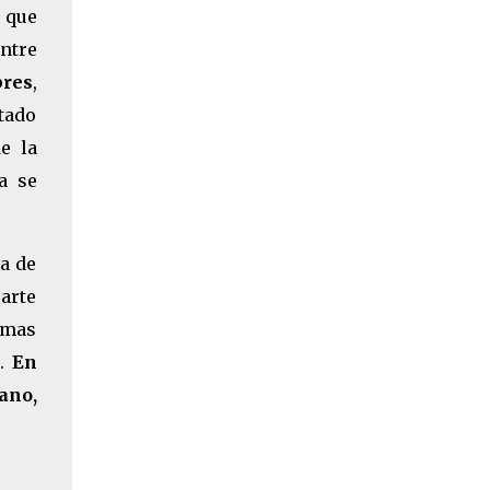
o que
ntre
res
,
itado
e la
a se
a de
parte
imas
r.
En
ano,