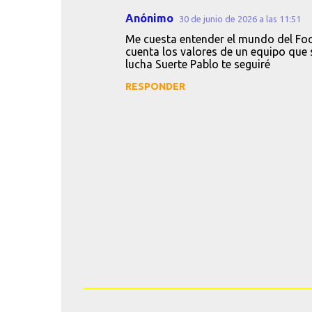
r
Anónimo
30 de junio de 2026 a las 11:51
i
Me cuesta entender el mundo del Foot
cuenta los valores de un equipo que 
o
lucha Suerte Pablo te seguiré
s
RESPONDER
P