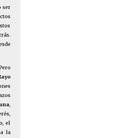
o ser
ectos
estos
rás.
esde
 Pero
Rayo
ones
azos
una
,
rés,
, el
a la