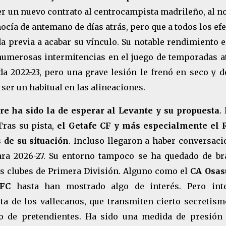
cer un nuevo contrato al centrocampista madrileño, al n
cía de antemano de días atrás, pero que a todos los ef
a previa a acabar su vínculo. Su notable rendimiento 
umerosas intermitencias en el juego de temporadas at
da 2022-23, pero una grave lesión le frenó en seco y d
ser un habitual en las alineaciones.
e ha sido la de esperar al Levante y su propuesta
.
Tras su pista,
el Getafe CF y más especialmente el 
de su situación
. Incluso llegaron a haber conversaci
ara 2026-27. Su entorno tampoco se ha quedado de br
os clubes de Primera División. Alguno como el
CA Osas
 FC
hasta han mostrado algo de interés. Pero inte
a de los vallecanos, que transmiten cierto secretismo
to de pretendientes. Ha sido una medida de presión 