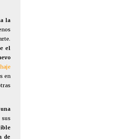
a la
menos
rte.
e el
uevo
chaje
s en
tras
 una
 sus
ible
n de