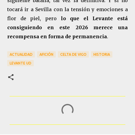
siguiente batalla, tal vez la definitiva. Y si no
tocará ir a Sevilla con la tensión y emociones a
flor de piel, pero
lo que el Levante está
consiguiendo en este 2026 merece una
recompensa en forma de permanencia
.
ACTUALIDAD
AFICIÓN
CELTA DE VIGO
HISTORIA
LEVANTE UD
C
o
m
e