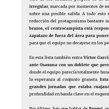
irregular
, marcada por momentos de mu
sobre una posible salida. A todo esto 
reducción del protagonismo bastante n
brazos, el centrocampista está respon
zapatazo de fuera del área para pone
para que el equipo no decayese en los 
En esta lista también entra
Víctor Garcí
ante Osasuna con un doblete que perm
donde el equipo parecía totalmente hund
la esperanza al conjunto granota.
Esta
grandes jornadas que estaba cuajan
profundidad en banda clave en el esquem
Por último, hay que hablar de
Brugui
, q