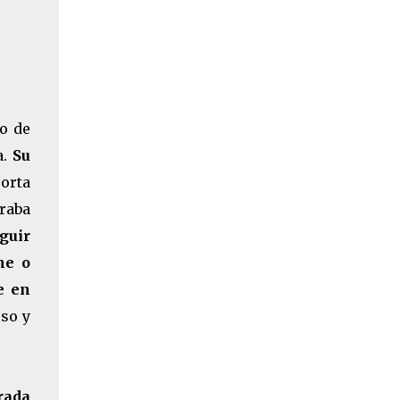
no de
a.
Su
orta
raba
guir
he o
e en
eso y
rada