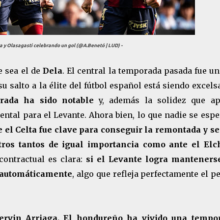
ga y Olasagasti celebrando un gol (@A.Benetó | LUD) -
e sea el de
Dela
. El central la temporada pasada fue u
u salto a la élite del fútbol español está siendo excels
rada ha sido notable
y, además la solidez que ap
ntal para el Levante. Ahora bien, lo que nadie se espe
e el Celta fue clave para conseguir la remontada y se
ros tantos de igual importancia como ante el Elc
 contractual es clara:
si el Levante logra manteners
á automáticamente
, algo que refleja perfectamente el p
ervin Arriaga.
El hondureño ha vivido una tempo