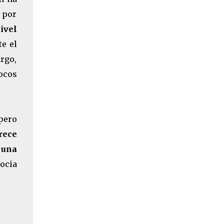
r por
ivel
te el
rgo,
ocos
 pero
rece
 una
ocia