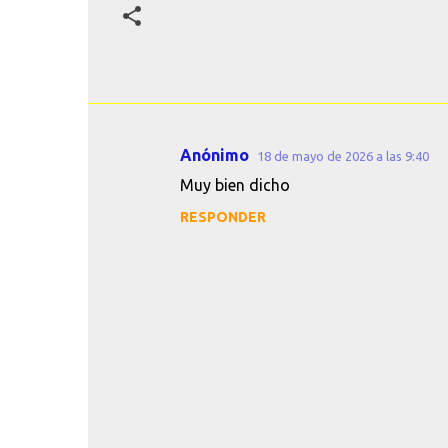
Anónimo
18 de mayo de 2026 a las 9:40
C
Muy bien dicho
o
RESPONDER
m
e
n
t
a
r
i
o