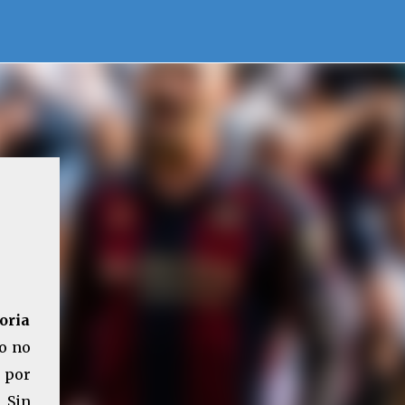
oria
vo no
 por
 Sin