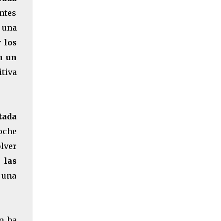
ntes
 una
 los
n un
tiva
tada
oche
olver
 las
 una
án ha