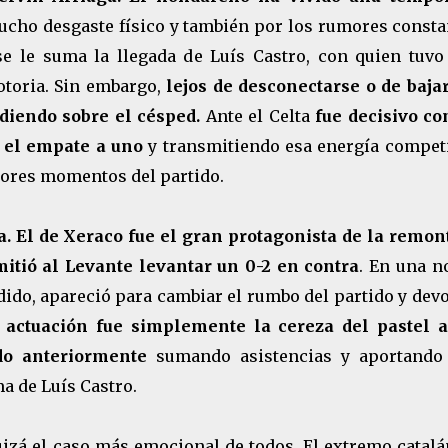
cho desgaste físico y también por los rumores consta
se le suma la llegada de Luís Castro, con quien tuvo
otoria. Sin embargo,
lejos de desconectarse o de bajar
diendo sobre el césped.
Ante el Celta
fue decisivo co
r el empate a uno
y transmitiendo esa energía competi
peores momentos del partido.
a. El de Xeraco fue el gran protagonista de la remon
itió al Levante levantar un 0-2 en contra
. En una n
ido, apareció para cambiar el rumbo del partido y dev
 actuación fue simplemente la cereza del pastel a
do anteriormente
sumando asistencias y aportando
a de Luís Castro.
uizá el caso más emocional de todos. El extremo catal