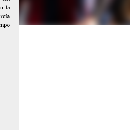
n la
rcía
iempo