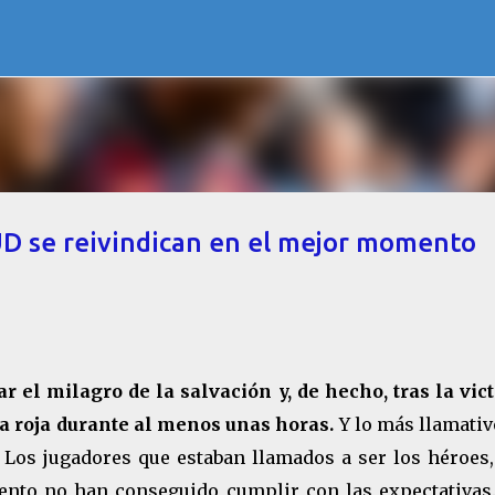
Ir al contenido principal
UD se reivindican en el mejor momento
 el milagro de la salvación y, de hecho, tras la vict
ona roja durante al menos unas horas.
Y lo más llamati
. Los jugadores que estaban llamados a ser los héroes,
ento no han conseguido cumplir con las expectativas.