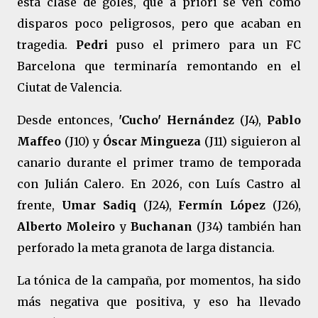
esta clase de goles, que a priori se ven como
disparos poco peligrosos, pero que acaban en
tragedia.
Pedri
puso el primero para un FC
Barcelona que terminaría remontando en el
Ciutat de Valencia.
Desde entonces,
'Cucho' Hernández
(J4),
Pablo
Maffeo
(J10) y
Óscar Mingueza
(J11) siguieron al
canario durante el primer tramo de temporada
con Julián Calero. En 2026, con Luís Castro al
frente,
Umar Sadiq
(J24),
Fermín López
(J26),
Alberto Moleiro
y
Buchanan
(J34) también han
perforado la meta granota de larga distancia.
La tónica de la campaña, por momentos, ha sido
más negativa que positiva, y eso ha llevado