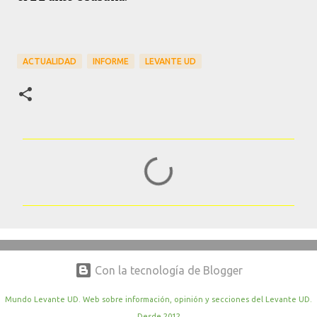
ACTUALIDAD
INFORME
LEVANTE UD
C
o
m
e
n
t
Con la tecnología de Blogger
a
r
Mundo Levante UD. Web sobre información, opinión y secciones del Levante UD.
Desde 2012