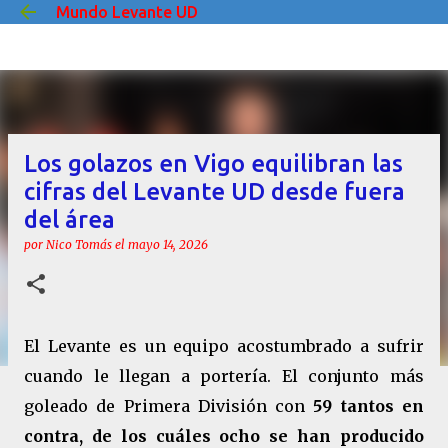
Mundo Levante UD
Ir al contenido principal
Los golazos en Vigo equilibran las
cifras del Levante UD desde fuera
del área
por
Nico Tomás
el
mayo 14, 2026
El Levante es un equipo acostumbrado a sufrir
cuando le llegan a portería. El conjunto más
goleado de Primera División con
59 tantos en
contra, de los cuáles ocho se han producido