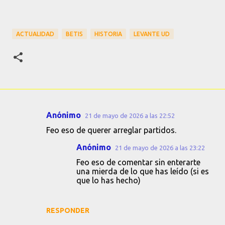
ACTUALIDAD
BETIS
HISTORIA
LEVANTE UD
Anónimo
21 de mayo de 2026 a las 22:52
C
Feo eso de querer arreglar partidos.
o
Anónimo
21 de mayo de 2026 a las 23:22
m
Feo eso de comentar sin enterarte
e
una mierda de lo que has leído (si es
n
que lo has hecho)
t
a
RESPONDER
r