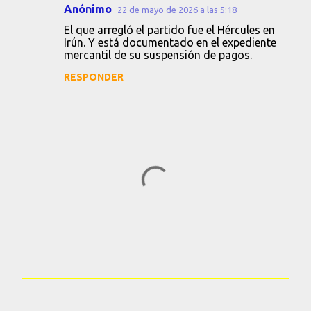
Anónimo
22 de mayo de 2026 a las 5:18
i
El que arregló el partido fue el Hércules en
o
Irún. Y está documentado en el expediente
s
mercantil de su suspensión de pagos.
RESPONDER
P