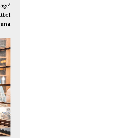
tage'
útbol
una