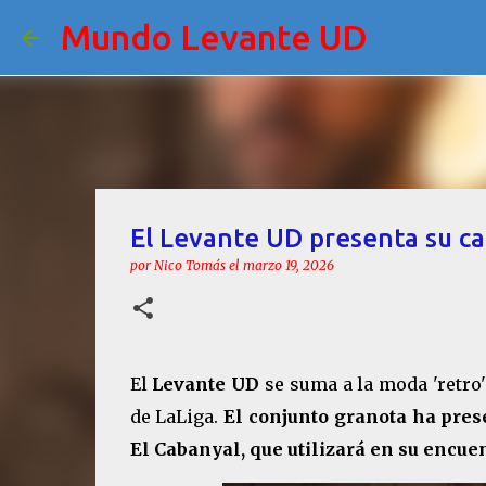
Mundo Levante UD
El Levante UD presenta su ca
por
Nico Tomás
el
marzo 19, 2026
El
Levante UD
se suma a la moda 'retro' 
de LaLiga.
El conjunto granota ha pres
El Cabanyal, que utilizará en su encuen