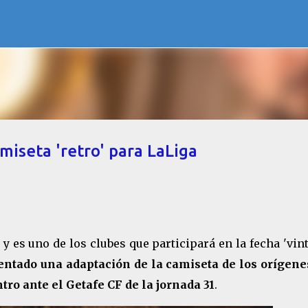
Ir al contenido principal
miseta 'retro' para LaLiga
y es uno de los clubes que participará en la fecha 'vin
entado una adaptación de la camiseta de los orígene
tro ante el Getafe CF de la jornada 31
.