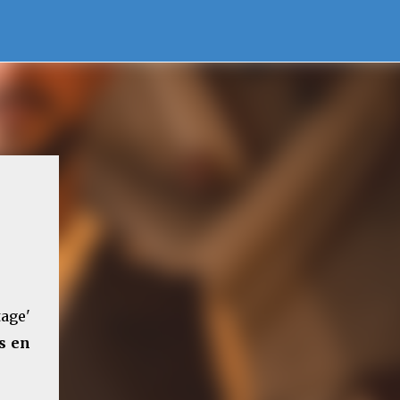
tage'
s en