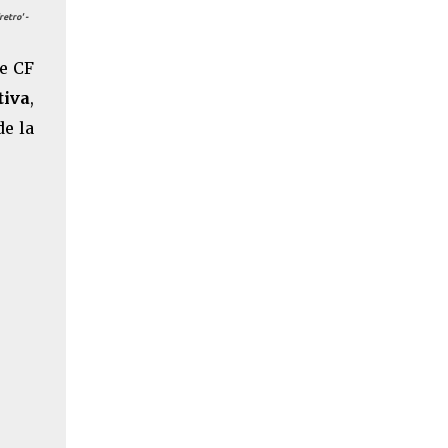
etro' -
fe CF
tiva
,
de la