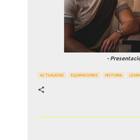
- Presentaci
ACTUALIDAD
EQUIPACIONES
HISTORIA
LEVA
C
o