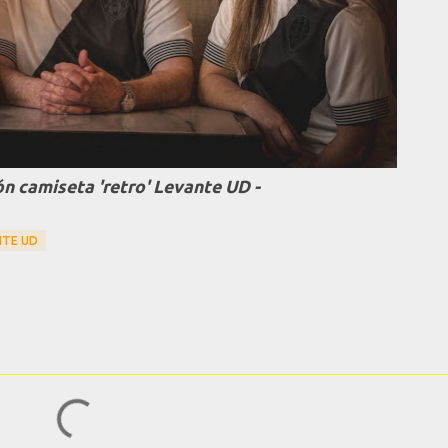
ón camiseta 'retro' Levante UD -
NTE UD