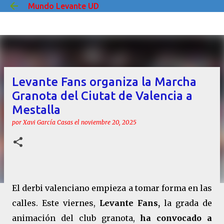
Mundo Levante UD
Ir al contenido principal
Levante Fans organiza la Marcha
Granota del Ciutat de Valencia a
Mestalla
por
Xavi García Casas
el
noviembre 20, 2025
El derbi valenciano empieza a tomar forma en las
calles. Este viernes,
Levante Fans,
la grada de
animación del club granota,
ha convocado a