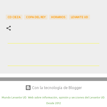
CD CIEZA
COPA DEL REY
HORARIOS
LEVANTE UD
C
o
m
e
n
t
Con la tecnología de Blogger
a
r
Mundo Levante UD. Web sobre información, opinión y secciones del Levante UD.
Desde 2012
i