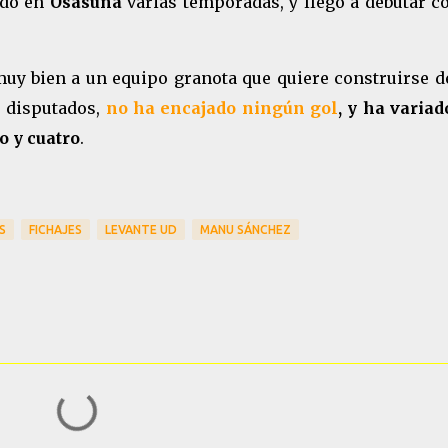
ado en
Osasuna
varias temporadas, y llegó a debutar c
 muy bien a un equipo granota que quiere construirse 
s disputados,
no ha encajado ningún gol
, y ha variad
o y cuatro
.
S
FICHAJES
LEVANTE UD
MANU SÁNCHEZ