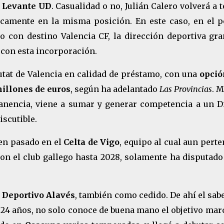
l Levante UD
. Casualidad o no, Julián Calero volverá a 
camente en la misma posición. En este caso, en el pe
o con destino Valencia CF, la dirección deportiva gra
a con esta incorporación.
iutat de Valencia en calidad de préstamo, con una
opció
millones de euros
, según ha adelantado
Las Provincias
. 
anencia, viene a sumar y generar competencia a un D
scutible.
en pasado en el
Celta de Vigo
, equipo al cual aun pert
 con el club gallego hasta 2028, solamente ha disputad
l
Deportivo Alavés
, también como cedido. De ahí el sab
s 24 años, no solo conoce de buena mano el objetivo ma