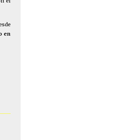
on el
desde
o en