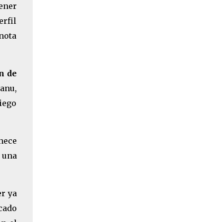
tener
rfil
nota
n de
Manu,
iego
enece
o una
er ya
rcado