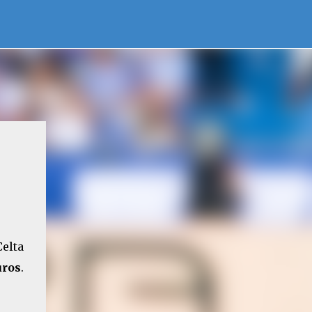
Celta
uros
.