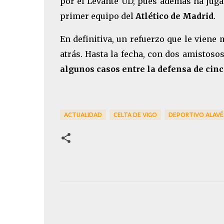
por el Levante UD, pues además ha jug
primer equipo del
Atlético de Madrid
.
En definitiva, un refuerzo que le viene
atrás. Hasta la fecha, con dos amistoso
algunos casos entre la defensa de cinc
ACTUALIDAD
CELTA DE VIGO
DEPORTIVO ALAVÉ
C
o