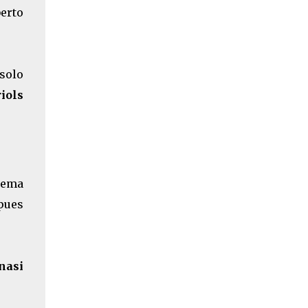
erto
 solo
iols
uema
 pues
nasi