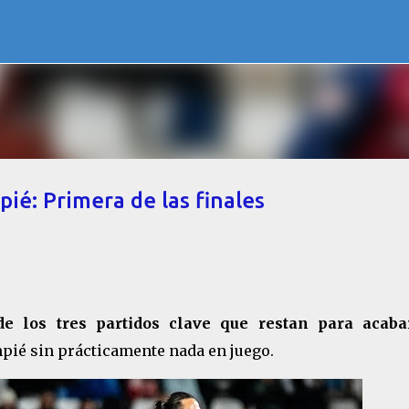
Ir al contenido principal
ié: Primera de las finales
e los tres partidos clave que restan para acaba
mpié sin prácticamente nada en juego.