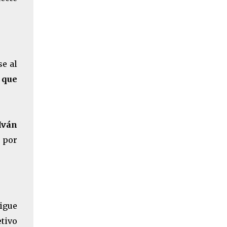
se al
 que
Iván
a por
igue
tivo