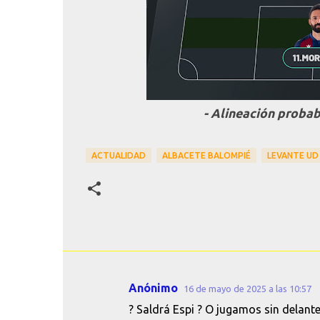
- Alineación proba
ACTUALIDAD
ALBACETE BALOMPIÉ
LEVANTE UD
Anónimo
16 de mayo de 2025 a las 10:57
C
? Saldrá Espi ? O jugamos sin delante
o