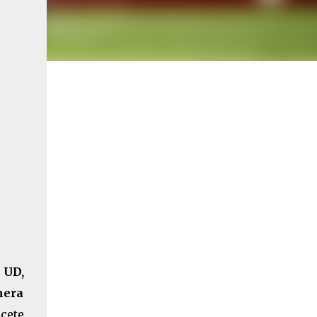
 UD,
mera
acete