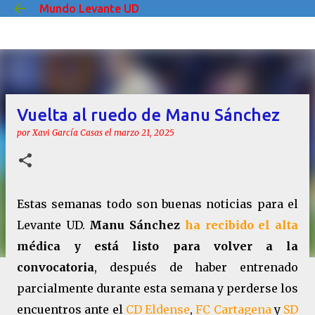
Mundo Levante UD
Ir al contenido principal
Vuelta al ruedo de Manu Sánchez
por
Xavi García Casas
el
marzo 21, 2025
Estas semanas todo son buenas noticias para el
Levante UD.
Manu Sánchez
ha recibido el alta
médica y está listo para volver a la
convocatoria
, después de haber entrenado
parcialmente durante esta semana y perderse los
encuentros ante el
CD Eldense
,
FC Cartagena
y
SD