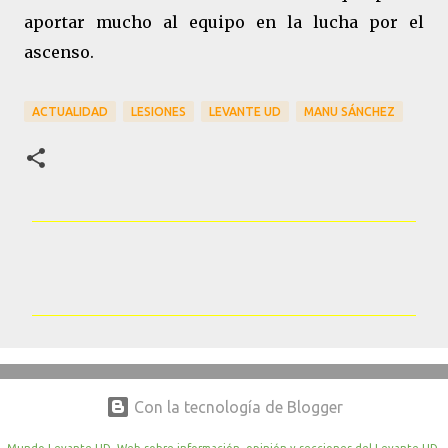
aportar mucho al equipo en la lucha por el
ascenso.
ACTUALIDAD
LESIONES
LEVANTE UD
MANU SÁNCHEZ
C
o
m
e
n
t
Con la tecnología de Blogger
a