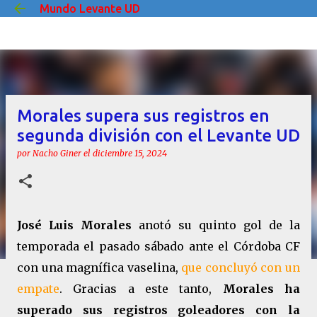
Mundo Levante UD
Ir al contenido principal
Morales supera sus registros en
segunda división con el Levante UD
por
Nacho Giner
el
diciembre 15, 2024
José Luis Morales
anotó su quinto gol de la
temporada el pasado sábado ante el Córdoba CF
con una magnífica vaselina,
que concluyó con un
empate
. Gracias a este tanto,
Morales ha
superado sus registros goleadores con la