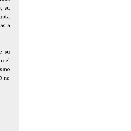
, su
anota
as a
e su
n el
mismo
D no