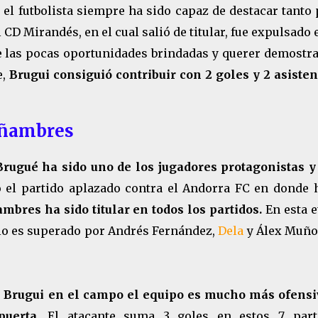
 el futbolista siempre ha sido capaz de destacar tanto
 CD Mirandés, en el cual salió de titular, fue expulsado 
de las pocas oportunidades brindadas y querer demostr
e,
Brugui consiguió contribuir con 2 goles y 2 asisten
iñambres
rugué ha sido uno de los jugadores protagonistas y
o el partido aplazado contra el Andorra FC en donde 
mbres ha sido titular en todos los partidos.
En esta e
olo es superado por Andrés Fernández,
Dela
y Álex Muño
 Brugui en el campo el equipo es mucho más ofensi
puerta.
El atacante suma 3 goles en estos 7 part