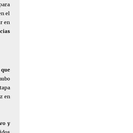
 para
en el
ar en
cias
 que
hubo
tapa
z en
vo y
idos