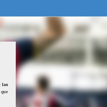
 las
o que