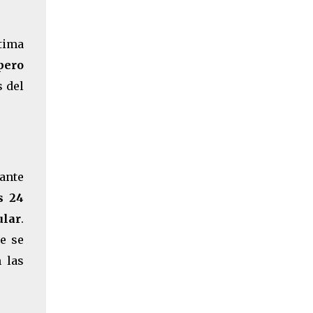
ltima
 pero
s del
tante
s 24
ular
.
e se
 las