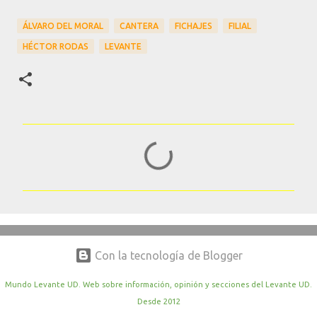
ÁLVARO DEL MORAL
CANTERA
FICHAJES
FILIAL
HÉCTOR RODAS
LEVANTE
C
o
m
e
n
t
Con la tecnología de Blogger
a
r
Mundo Levante UD. Web sobre información, opinión y secciones del Levante UD.
Desde 2012
i