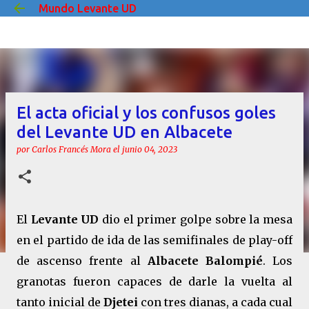
Mundo Levante UD
Ir al contenido principal
El acta oficial y los confusos goles
del Levante UD en Albacete
por
Carlos Francés Mora
el
junio 04, 2023
El
Levante UD
dio el primer golpe sobre la mesa
en el partido de ida de las semifinales de play-off
de ascenso frente al
Albacete Balompié
. Los
granotas fueron capaces de darle la vuelta al
tanto inicial de
Djetei
con tres dianas, a cada cual