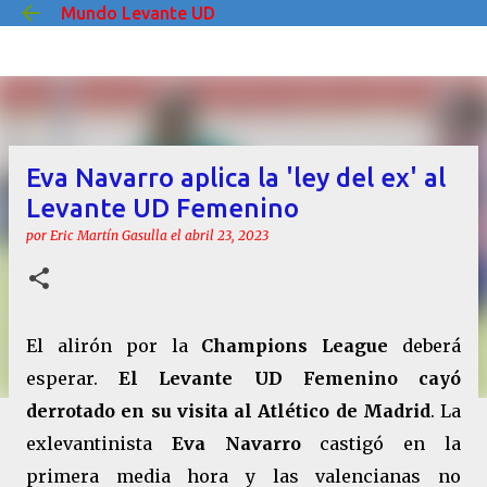
Mundo Levante UD
Ir al contenido principal
Eva Navarro aplica la 'ley del ex' al
Levante UD Femenino
por
Eric Martín Gasulla
el
abril 23, 2023
El alirón por la
Champions League
deberá
esperar.
El Levante UD Femenino cayó
derrotado en su visita al Atlético de Madrid
. La
exlevantinista
Eva Navarro
castigó en la
primera media hora y las valencianas no