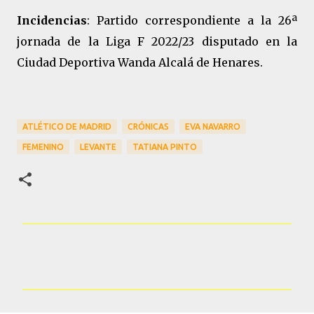
Incidencias
: Partido correspondiente a la 26ª
jornada de la Liga F 2022/23 disputado en la
Ciudad Deportiva Wanda Alcalá de Henares.
ATLÉTICO DE MADRID
CRÓNICAS
EVA NAVARRO
FEMENINO
LEVANTE
TATIANA PINTO
C
o
m
e