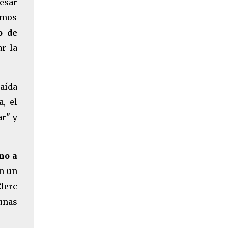
esar
hemos
o de
r la
aída
, el
ar" y
mo a
En un
lerc
unas