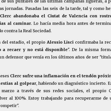
 de sus puntales de las últimas campañas ligueras, a p
as jornadas. Pasadas las seis de la tarde, tal y como 
Clerc abandonaba el Ciutat de Valencia con rostr
ias al caminar
. Lo hacía media hora antes de termina
o contra la Real Sociedad.
 del estadio, el propio
Alessio Lisci
confirmaba la rec
o a recaer y no está disponible
". De la misma forma
n defensor que venía en los últimos años de ser "titul
meses
Clerc sufre una inflamación en el tendón próxi
lestias al golpear
, habiendo un diagnóstico incierto. 
marzo a través de sus redes sociales, el propio C
olver al 100%. Estoy trabajando para recuperarme de 
competir".