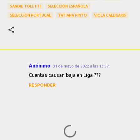
SANDIE TOLETTI
SELECCIÓN ESPAÑOLA
SELECCIÓN PORTUGAL
TATIANA PINTO
VIOLA CALLIGARIS
Anónimo
31 de mayo de 2022 a las 13:57
C
Cuentas causan baja en Liga ???
o
RESPONDER
m
e
n
t
a
r
i