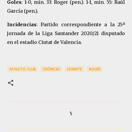
Goles
: 1-0, min. 33: Roger (pen.). 1-1, min. 55: Raúl
García (pen.).
Incidencias
: Partido correspondiente a la 25ª
jornada de la Liga Santander 2020/21 disputado
en el estadio Ciutat de Valencia.
ATHLETIC CLUB
CRÓNICAS
LEVANTE
ROGER
C
o
m