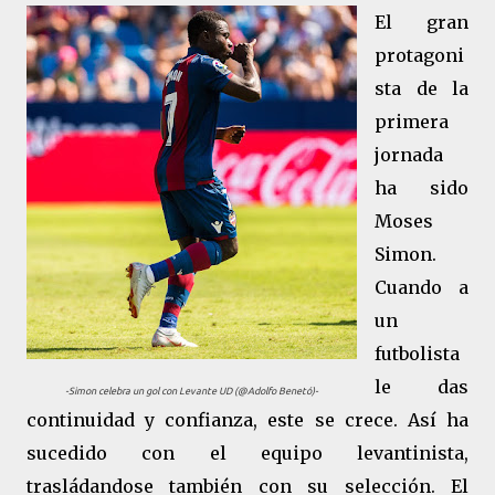
El gran
protagoni
sta de la
primera
jornada
ha sido
Moses
Simon.
Cuando a
un
futbolista
le das
-Simon celebra un gol con Levante UD (@Adolfo Benetó)-
continuidad y confianza, este se crece. Así ha
sucedido con el equipo levantinista,
trasládandose también con su selección. El