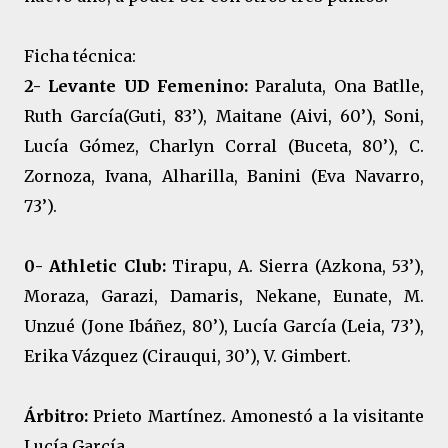
Ficha técnica:
2- Levante UD Femenino:
Paraluta, Ona Batlle,
Ruth García(Guti, 83’), Maitane (Aivi, 60’), Soni,
Lucía Gómez, Charlyn Corral (Buceta, 80’), C.
Zornoza, Ivana, Alharilla, Banini (Eva Navarro,
73’).
0- Athletic Club:
Tirapu, A. Sierra (Azkona, 53’),
Moraza, Garazi, Damaris, Nekane, Eunate, M.
Unzué (Jone Ibáñez, 80’), Lucía García (Leia, 73’),
Erika Vázquez (Cirauqui, 30’), V. Gimbert.
Árbitro:
Prieto Martínez. Amonestó a la visitante
Lucía García.