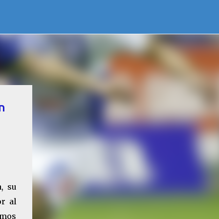
n
, su
r al
íamos