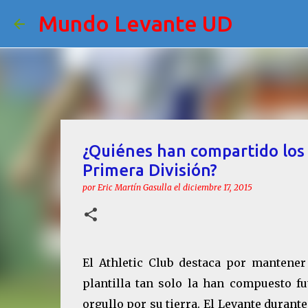
Mundo Levante UD
¿Quiénes han compartido los 
Primera División?
por
Eric Martín Gasulla
el
diciembre 17, 2015
El Athletic Club destaca por mantener 
plantilla tan solo la han compuesto fu
orgullo por su tierra. El Levante duran