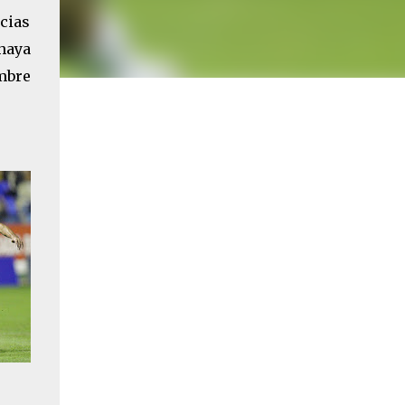
cias
haya
mbre