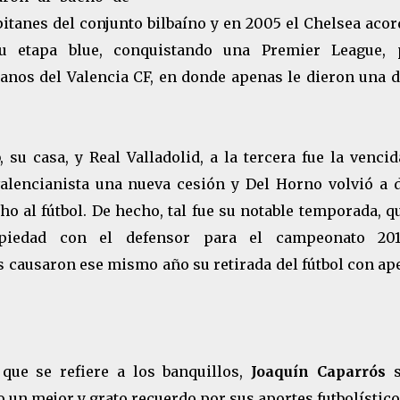
itanes del conjunto bilbaíno y en 2005 el Chelsea aco
 etapa blue, conquistando una Premier League, 
nos del Valencia CF, en donde apenas le dieron una d
su casa, y Real Valladolid, a la tercera fue la vencid
alencianista una nueva cesión y Del Horno volvió a d
 al fútbol. De hecho, tal fue su notable temporada, q
piedad con el defensor para el campeonato 2011
 causaron ese mismo año su retirada del fútbol con ap
que se refiere a los banquillos,
Joaquín Caparrós
o un mejor y grato recuerdo por sus aportes futbolístic