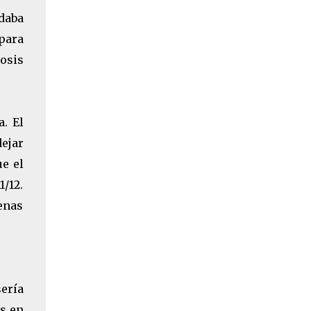
rdaba
para
osis
a. El
ejar
ue el
/12.
enas
sería
os en