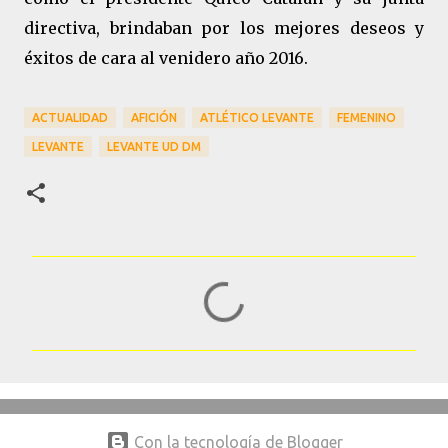
directiva, brindaban por los mejores deseos y
éxitos de cara al venidero año 2016.
ACTUALIDAD
AFICIÓN
ATLÉTICO LEVANTE
FEMENINO
LEVANTE
LEVANTE UD DM
C
o
m
e
n
t
Con la tecnología de Blogger