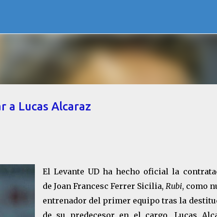
Ir al contenido principal
ar a Lucas Alcaraz
El Levante UD ha hecho oficial la contrata
de Joan Francesc Ferrer Sicilia,
Rubi
, como n
entrenador del primer equipo tras la destit
de su predecesor en el cargo, Lucas Alca