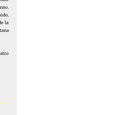
enso.
uido,
de la
tana
estro