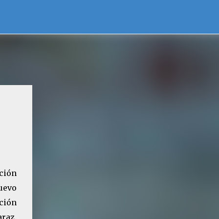
ción
uevo
ución
raz.