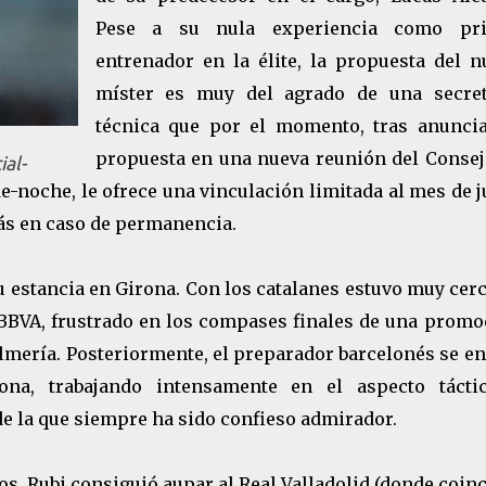
Pese a su nula experiencia como pr
entrenador en la élite, la propuesta del n
míster es muy del agrado de una secret
técnica que por el momento, tras anuncia
propuesta en una nueva reunión del Consej
ial-
e-noche, le ofrece una vinculación limitada al mes de 
ás en caso de permanencia.
u estancia en Girona. Con los catalanes estuvo muy cer
a BBVA, frustrado en los compases finales de una promo
lmería. Posteriormente, el preparador barcelonés se e
ona, trabajando intensamente en el aspecto tácti
de la que siempre ha sido confieso admirador.
os, Rubi consiguió aupar al Real Valladolid (donde coin