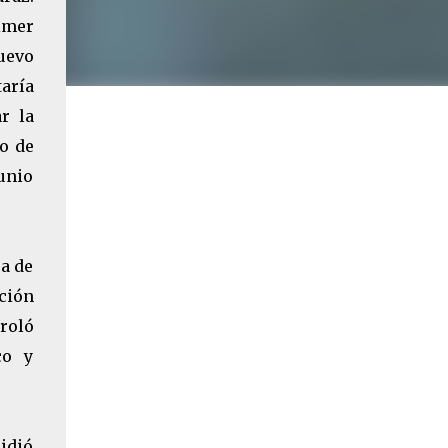
imer
uevo
aría
r la
o de
junio
ca de
ción
nroló
co y
cidió