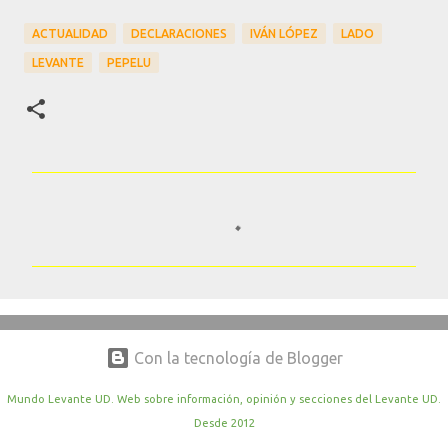
ACTUALIDAD
DECLARACIONES
IVÁN LÓPEZ
LADO
LEVANTE
PEPELU
C
o
m
e
n
t
Con la tecnología de Blogger
a
r
Mundo Levante UD. Web sobre información, opinión y secciones del Levante UD.
Desde 2012
i