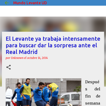
Mundo Levante UD
Ir al contenido principal
El Levante ya trabaja intensamente
para buscar dar la sorpresa ante el
Real Madrid
por
Unknown
el
octubre 14, 2014
Despué
s del
fin de
semana