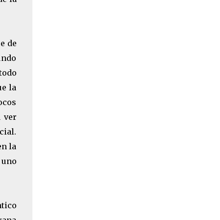
se de
undo
todo
e la
ocos
 ver
ial.
en la
a uno
tico