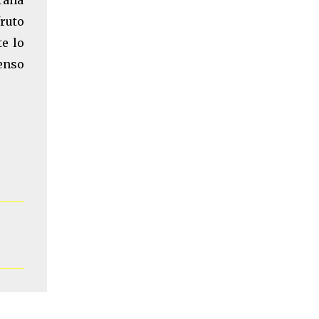
rana
fruto
te lo
enso