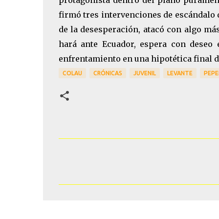
protagonista dentro del plano purament
firmó tres intervenciones de escándalo q
de la desesperación, atacó con algo más 
hará ante Ecuador, espera con deseo e
enfrentamiento en una hipotética final d
COLAU
CRÓNICAS
JUVENIL
LEVANTE
PEPE
C
o
m
e
n