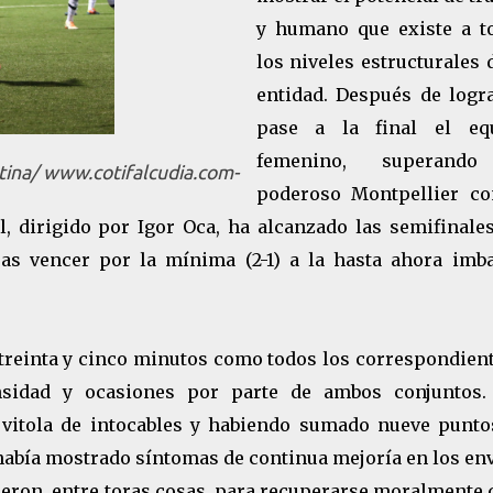
y humano que existe a t
los niveles estructurales 
entidad. Después de logra
pase a la final el eq
femenino, superando
ntina/ www.cotifalcudia.com-
poderoso Montpellier co
il, dirigido por Igor Oca, ha alcanzado las semifinale
ras vencer por la mínima (2-1) a la hasta ahora imba
 treinta y cinco minutos como todos los correspondien
ensidad y ocasiones por parte de ambos conjuntos.
a vitola de intocables y habiendo sumado nueve punto
 había mostrado síntomas de continua mejoría en los en
ieron, entre toras cosas, para recuperarse moralmente 