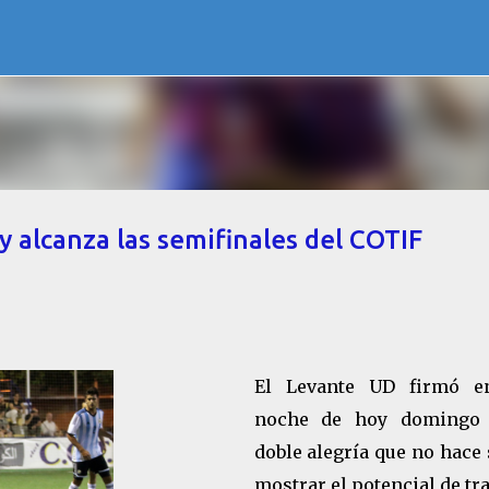
Ir al contenido principal
y alcanza las semifinales del COTIF
El Levante UD firmó e
noche de hoy domingo
doble alegría que no hace
mostrar el potencial de tr