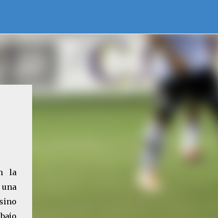
n la
 una
 sino
abajo