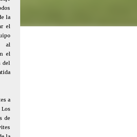
odos
de la
r el
uipo
 al
n el
s del
tida
tes a
 Los
s de
vites
de la