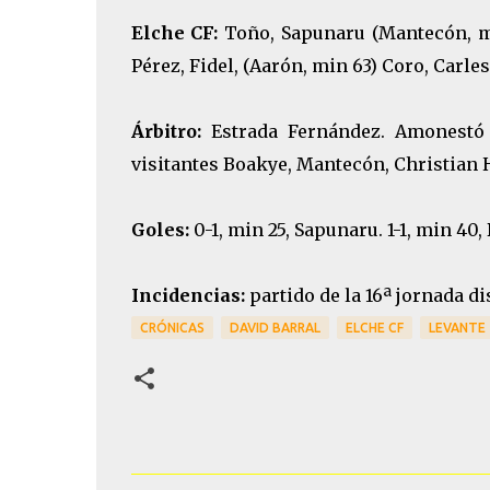
Elche CF:
Toño, Sapunaru (Mantecón, min
Pérez, Fidel, (Aarón, min 63) Coro, Carle
Árbitro:
Estrada Fernández. Amonestó a
visitantes Boakye, Mantecón, Christian 
Goles:
0-1, min 25, Sapunaru. 1-1, min 40, 
Incidencias:
partido de la 16ª jornada d
CRÓNICAS
DAVID BARRAL
ELCHE CF
LEVANTE