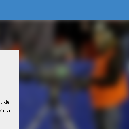
at de
vió a