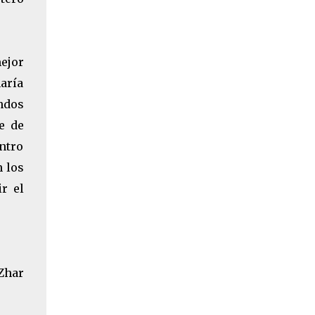
mejor
aría
ndos
e de
entro
n los
r el
Zhar