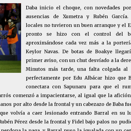
Daba inicio el choque, con novedades por
ausencias de Xumetra y Rubén García.
locales no tuvieron un buen arranque y el E
pronto se hizo con el control del b
aproximándose cada vez más a la porterí
Keylor Navas. De botas de Boakye llegarí
primer aviso, con un chut desvíado a la der
Minutos más tarde, una falta colgada al 
perfectamente por Edu Albácar hizo que B
conectara con Sapunaru para que el ru
arrós comenzó a impacientarse, al igual que la afició
janos por alto desde la frontal y un cabezazo de Baba f
que volvía a caer lesionado entrando Barral en su lu
ubén Pérez desde la frontal y Fidel bajo palos no pud
 perdona la paga, y Barral puso la igualada con un ce