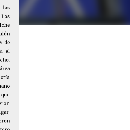
 las
 Los
lche
alón
a de
a el
echo.
área
otía
mano
n que
ueron
gar,
ieron
rtero