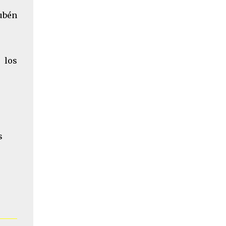
ubén
 los
s