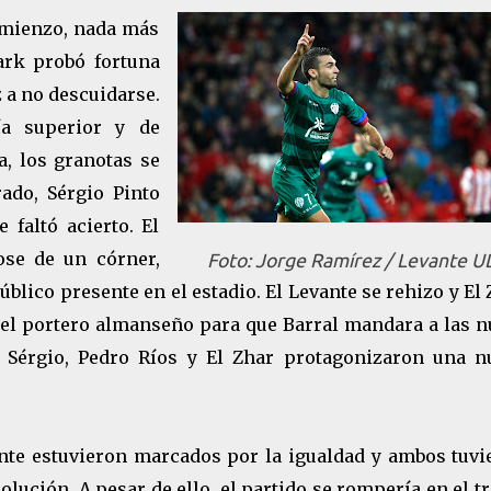
omienzo, nada más
ark probó fortuna
z a no descuidarse.
ía superior y de
a, los granotas se
ado, Sérgio Pinto
 faltó acierto. El
se de un córner,
Foto: Jorge Ramírez / Levante U
blico presente en el estadio. El Levante se rehizo y El
el portero almanseño para que Barral mandara a las n
e Sérgio, Pedro Ríos y El Zhar protagonizaron una n
nte estuvieron marcados por la igualdad y ambos tuvi
lución. A pesar de ello, el partido se rompería en el 