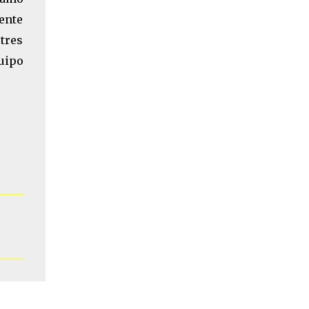
ente
 tres
uipo