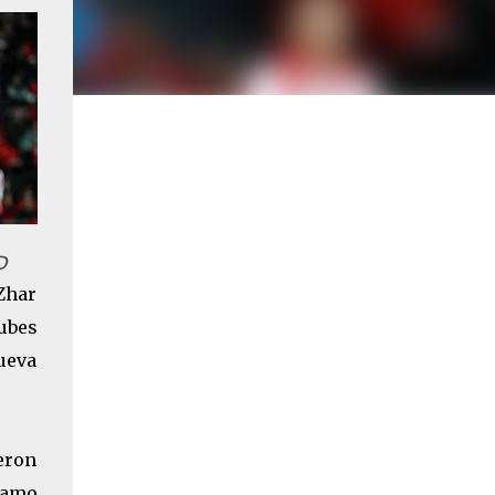
D
 Zhar
ubes
ueva
eron
tramo