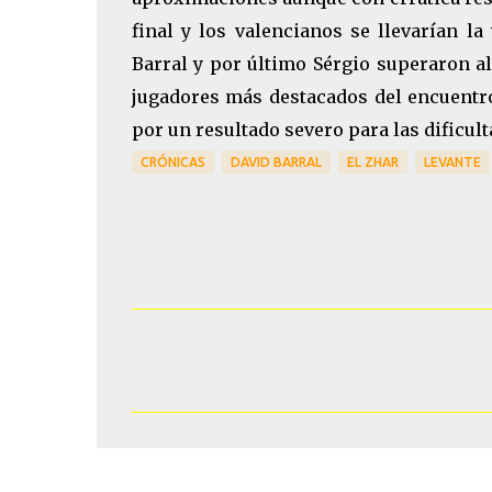
final y los valencianos se llevarían l
Barral y por último Sérgio superaron al 
jugadores más destacados del encuentr
por un resultado severo para las dificul
CRÓNICAS
DAVID BARRAL
EL ZHAR
LEVANTE
C
o
m
e
n