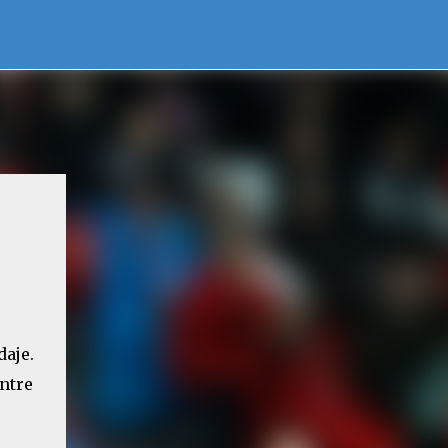
aje.
ntre