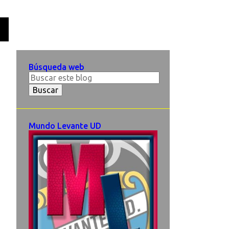
O
Búsqueda web
Mundo Levante UD