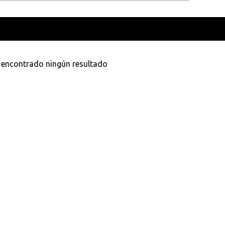
como
Rafa Ara
VER TOD
 encontrado ningún resultado