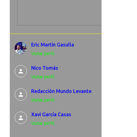
Eric Martín Gasulla
Visitar perfil
Nico Tomás
Visitar perfil
Redacción Mundo Levante
Visitar perfil
Xavi García Casas
Visitar perfil