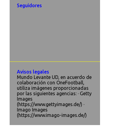
Seguidores
Avisos legales
Mundo Levante UD, en acuerdo de
colaboración con OneFootball,
utiliza imágenes proporcionadas
por las siguientes agencias: · Getty
Images
(https://www.gettyimages.de/) ·
Imago Images
(https://www.imago-images.de/)