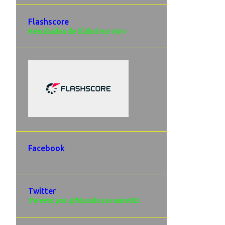
Flashscore
Resultados de fútbol en vivo
Facebook
Twitter
Tweets por @MundoLevanteUD