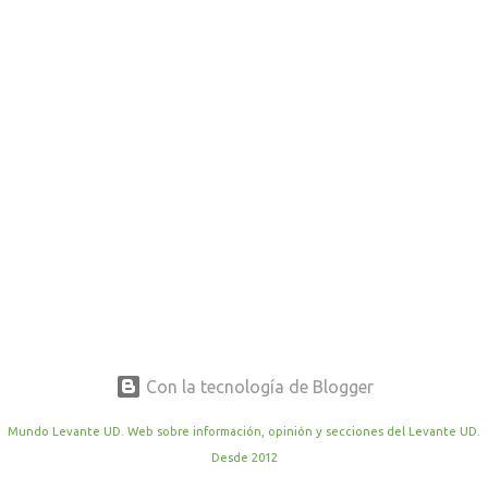
r
a
d
a
s
Con la tecnología de Blogger
Mundo Levante UD. Web sobre información, opinión y secciones del Levante UD.
Desde 2012