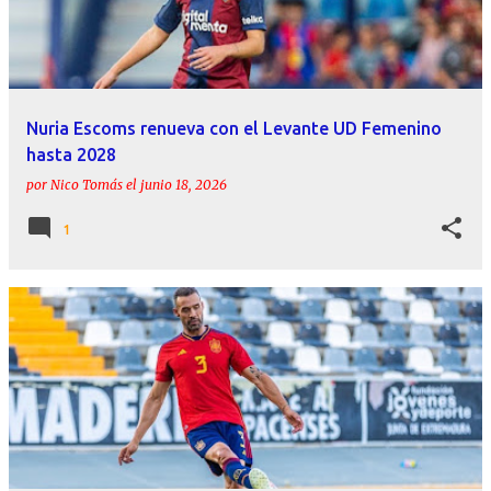
r
a
d
a
Nuria Escoms renueva con el Levante UD Femenino
s
hasta 2028
por
Nico Tomás
el
junio 18, 2026
1