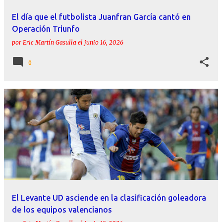
El día que el futbolista Juanfran García cantó en
Operación Triunfo
por
Eric Martín Gasulla
el
junio 16, 2026
0
El Levante UD asciende en la clasificación goleadora
de los equipos valencianos