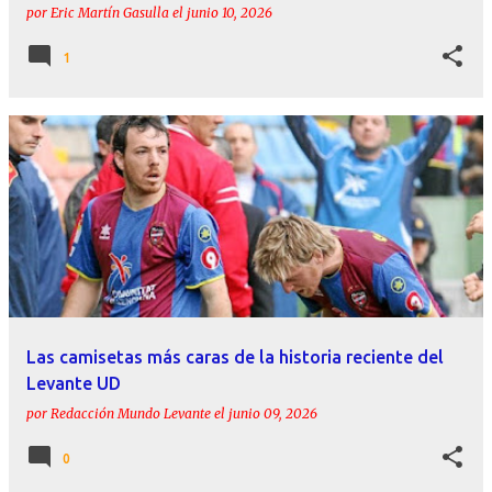
por
Eric Martín Gasulla
el
junio 10, 2026
1
Las camisetas más caras de la historia reciente del
Levante UD
por
Redacción Mundo Levante
el
junio 09, 2026
0