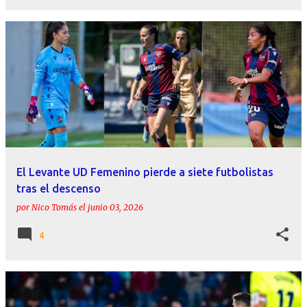
El Levante UD Femenino pierde a siete futbolistas
tras el descenso
por
Nico Tomás
el
junio 03, 2026
4