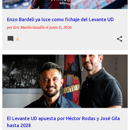
Enzo Bardeli ya luce como fichaje del Levante UD
por
Eric Martín Gasulla
el
junio 11, 2026
0
El Levante UD apuesta por Héctor Rodas y José Gila
hasta 2028