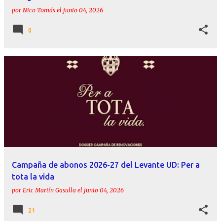
por
Nico Tomás
el
junio 04, 2026
0
Campaña de abonos 2026-27 del Levante UD: Per a
tota la vida
por
Eric Martín Gasulla
el
junio 04, 2026
21