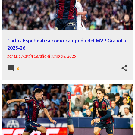
Carlos Espí finaliza como campeón del MVP Granota
2025-26
por
Eric Martín Gasulla
el
junio 08, 2026
0