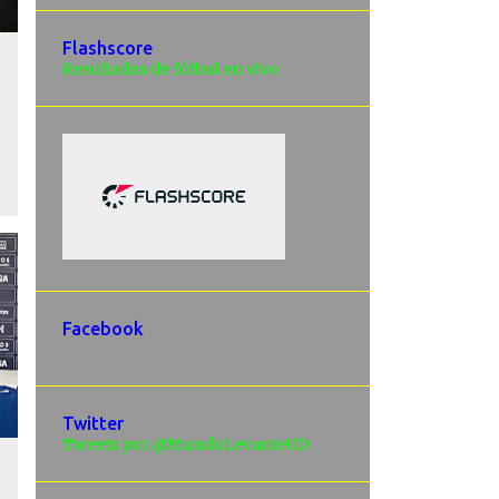
Flashscore
Resultados de fútbol en vivo
Facebook
Twitter
Tweets por @MundoLevanteUD