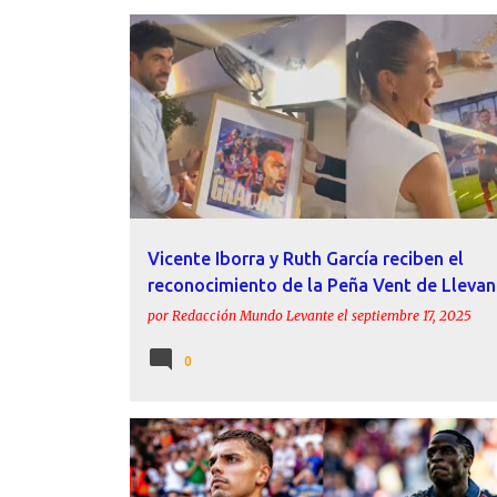
ACTUALIDAD
AFICIÓN
IBORRA
LEVANTE UD
RUTH GARCÍA
Vicente Iborra y Ruth García reciben el
reconocimiento de la Peña Vent de Llevan
por
Redacción Mundo Levante
el
septiembre 17, 2025
0
BETIS
ETTA EYONG
GODUINE KOYALIPOU
KERVIN ARRIAGA
LEVANTE UD
MATÍAS MORENO