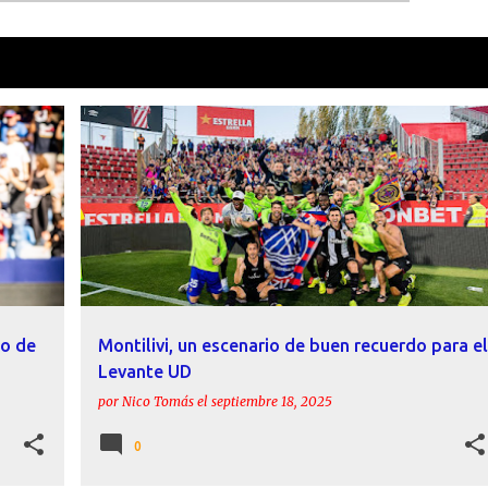
como
Levante UD
VER TOD
BARDHI
GIRONA FC
HISTORIA
LEVANTE UD
+
MORALES
io de
Montilivi, un escenario de buen recuerdo para el
Levante UD
por
Nico Tomás
el
septiembre 18, 2025
0