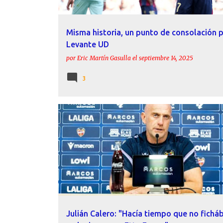
Misma historia, un punto de consolación p
Levante UD
por
Eric Martín Gasulla
el
septiembre 14, 2025
3
ACTUALIDAD
ETTA EYONG
JULIÁN CALERO
LEVANTE UD
Julián Calero: "Hacía tiempo que no fich