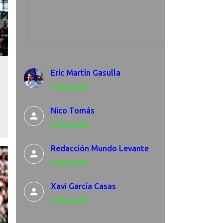
Eric Martín Gasulla
Visitar perfil
Nico Tomás
Visitar perfil
Redacción Mundo Levante
Visitar perfil
Xavi García Casas
Visitar perfil