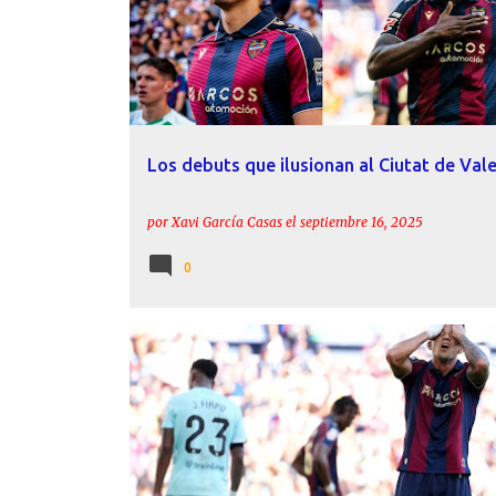
Los debuts que ilusionan al Ciutat de Val
por
Xavi García Casas
el
septiembre 16, 2025
0
BETIS
CRÓNICAS
ETTA EYONG
IVÁN ROMERO
LEVANTE UD