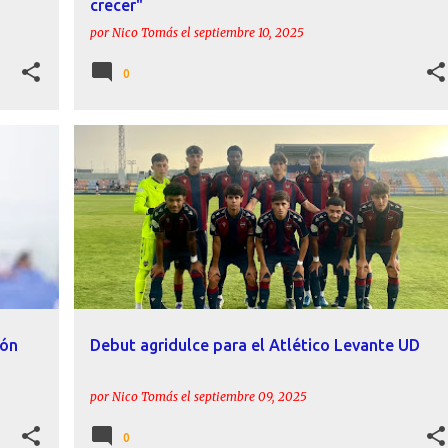
crecer"
por
Nico Tomás
el
septiembre 10, 2025
0
+
ACTUALIDAD
ATLÉTICO LEVANTE
FILIAL
LEVANTE UD
ión
Debut agridulce para el Atlético Levante UD
por
Nico Tomás
el
septiembre 09, 2025
0