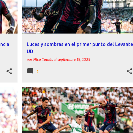
encia
Luces y sombras en el primer punto del Levante
UD
por
Nico Tomás
el
septiembre 15, 2025
2
+
ACTUALIDAD
BETIS
LEVANTE UD
PREVIAS