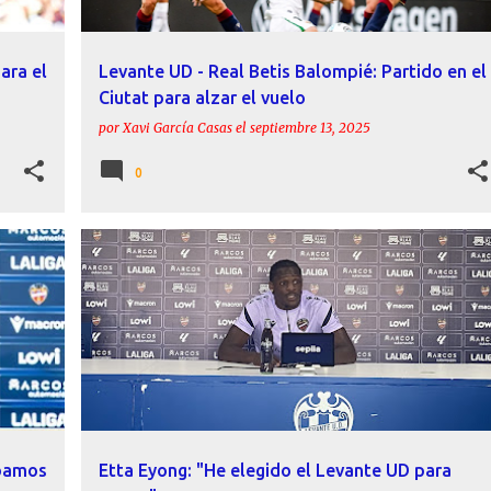
ara el
Levante UD - Real Betis Balompié: Partido en el
Ciutat para alzar el vuelo
por
Xavi García Casas
el
septiembre 13, 2025
0
+
ACTUALIDAD
DECLARACIONES
ETTA EYONG
FICHAJES
LEVANTE UD
PRESENTACIÓN
+
ábamos
Etta Eyong: "He elegido el Levante UD para