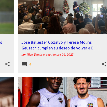
+
el
José Ballester Gozalvo y Teresa Molins
Gausach cumplen su deseo de volver a El
Cabanyal
por
Nico Tomás
el
septiembre 06, 2025
0
+
ACTUALIDAD
ALAN MATTURRO
ETTA EYONG
+
9