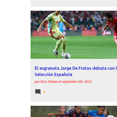
ACTUALIDAD
DE FRUTOS
LEVANTE UD
SELECCIÓN ESPAÑOLA
El exgranota Jorge De Frutos debuta con 
Selección Española
por
Nico Tomás
el
septiembre 08, 2025
0
ALHAMA CF ELPOZO
CRÓNICAS
FEMENINO