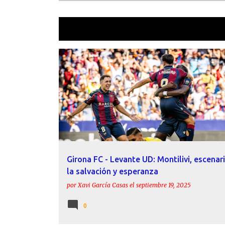
Mostrando las entradas etiquetadas 
E
ACTUALIDAD
GIRONA FC
LEVANTE UD
PREVIAS
n
t
r
a
d
a
Girona FC - Levante UD: Montilivi, escenar
s
la salvación y esperanza
por
Xavi García Casas
el
septiembre 19, 2025
0