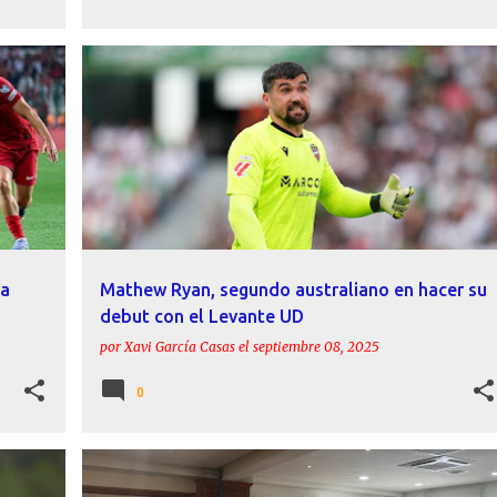
+
ACTUALIDAD
ELCHE CF
HISTORIA
LANGERAK
LEVANTE UD
MATHEW RYAN
+
la
Mathew Ryan, segundo australiano en hacer su
debut con el Levante UD
por
Xavi García Casas
el
septiembre 08, 2025
0
ACTUALIDAD
HISTORIA
LEVANTE UD