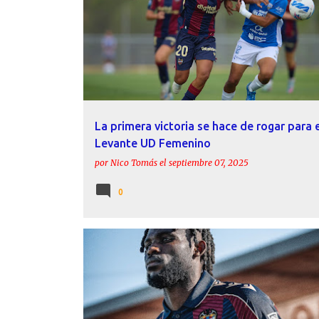
LAURA CORONADO
LEVANTE UD
La primera victoria se hace de rogar para 
Levante UD Femenino
por
Nico Tomás
el
septiembre 07, 2025
0
ACTUALIDAD
FICHAJES
GODUINE KOYALIPOU
LEVANTE UD