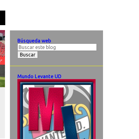
O
Búsqueda web
Mundo Levante UD