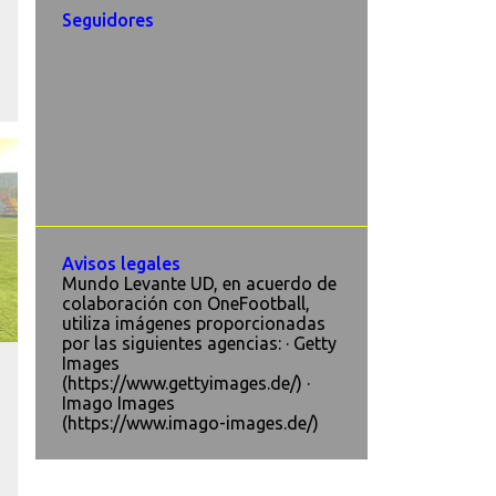
Seguidores
Avisos legales
Mundo Levante UD, en acuerdo de
colaboración con OneFootball,
utiliza imágenes proporcionadas
por las siguientes agencias: · Getty
Images
(https://www.gettyimages.de/) ·
Imago Images
(https://www.imago-images.de/)