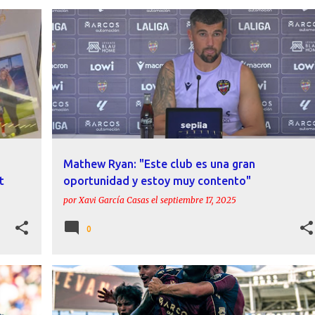
+
ACTUALIDAD
DECLARACIONES
FICHAJES
LEVANTE UD
MATHEW RYAN
PRESENTACIÓN
+
Mathew Ryan: "Este club es una gran
t
oportunidad y estoy muy contento"
por
Xavi García Casas
el
septiembre 17, 2025
0
ACTUALIDAD
BETIS
ETTA EYONG
INFORME
+
IVÁN ROMERO
LEVANTE UD
+