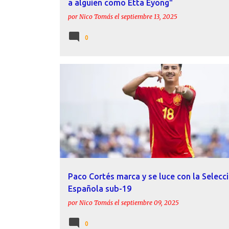
a alguien como Etta Eyong"
por
Nico Tomás
el
septiembre 13, 2025
0
ACTUALIDAD
LEVANTE UD
PACO CORTÉS
SELECCIÓN ESPAÑOLA
Paco Cortés marca y se luce con la Selecc
Española sub-19
por
Nico Tomás
el
septiembre 09, 2025
0