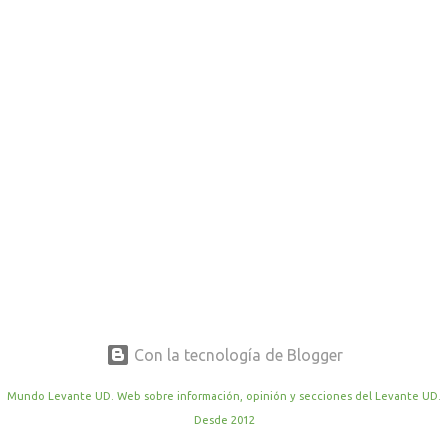
r
a
d
a
s
Con la tecnología de Blogger
Mundo Levante UD. Web sobre información, opinión y secciones del Levante UD.
Desde 2012